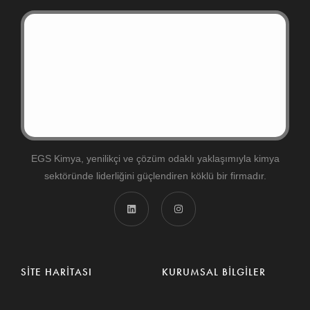
EGS Kimya, yenilikçi ve çözüm odaklı yaklaşımıyla kimya
sektöründe liderliğini güçlendiren köklü bir firmadır.
SITE HARITASI
KURUMSAL BILGILER