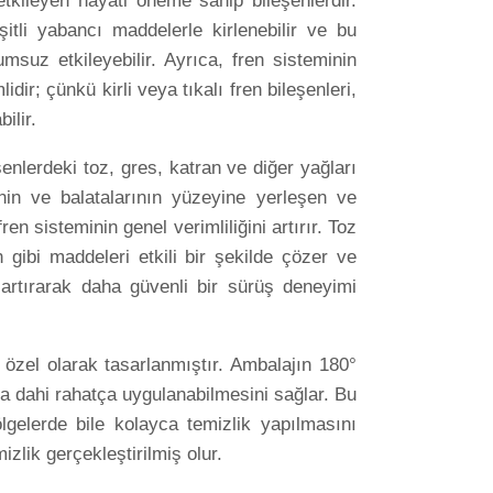
tkileyen hayati öneme sahip bileşenlerdir.
itli yabancı maddelerle kirlenebilir ve bu
lumsuz etkileyebilir. Ayrıca, fren sisteminin
ir; çünkü kirli veya tıkalı fren bileşenleri,
ilir.
nlerdeki toz, gres, katran ve diğer yağları
rinin ve balatalarının yüzeyine yerleşen ve
n sisteminin genel verimliliğini artırır. Toz
 gibi maddeleri etkili bir şekilde çözer ve
 artırarak daha güvenli bir sürüş deneyimi
 özel olarak tasarlanmıştır. Ambalajın 180°
da dahi rahatça uygulanabilmesini sağlar. Bu
ölgelerde bile kolayca temizlik yapılmasını
izlik gerçekleştirilmiş olur.