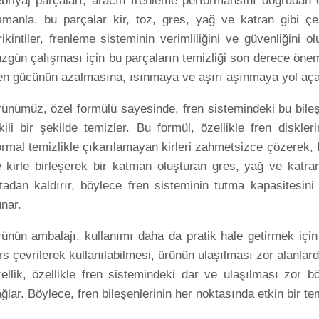
briyaj parçaları, aracın frenleme performansını doğrudan e
manla, bu parçalar kir, toz, gres, yağ ve katran gibi çeş
rikintiler, frenleme sisteminin verimliliğini ve güvenliğini o
zgün çalışması için bu parçaların temizliği son derece önemlid
en gücünün azalmasına, ısınmaya ve aşırı aşınmaya yol açab
ünümüz, özel formülü sayesinde, fren sistemindeki bu bileşe
kili bir şekilde temizler. Bu formül, özellikle fren diskle
rmal temizlikle çıkarılamayan kirleri zahmetsizce çözerek, fre
 kirle birleşerek bir katman oluşturan gres, yağ ve katran
tadan kaldırır, böylece fren sisteminin tutma kapasitesini
nar.
ünün ambalajı, kullanımı daha da pratik hale getirmek için
rs çevrilerek kullanılabilmesi, ürünün ulaşılması zor alanlar
ellik, özellikle fren sistemindeki dar ve ulaşılması zor b
ğlar. Böylece, fren bileşenlerinin her noktasında etkin bir tem