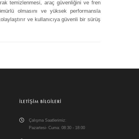
rak temizlenmesi, araç güvenliğini ve fren
n ömürlü olmasını ve yüksek performansla
aylaştırır ve kullanıcıya güvenli bir sürüş
ILETIŞIM BILGILERI
Çalışma Saatlerimiz:
Pazartesi- Cuma: 08:30 - 18:00