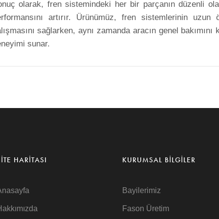
nuç olarak, fren sistemindeki her bir parçanın düzenli ola
erformansını artırır. Ürünümüz, fren sistemlerinin uzu
lışmasını sağlarken, aynı zamanda aracın genel bakımını kol
neyimi sunar.
SITE HARITASI
KURUMSAL BILGILER
Anasayfa
Bayilerimiz
Hakkımızda
Fason Üretim