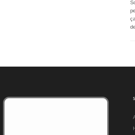
So
p
ça
de