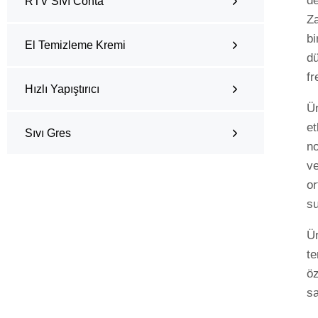
de
RTV Sıvı Conta
Za
bi
El Temizleme Kremi
dü
fr
Hızlı Yapıştırıcı
Ür
et
Sıvı Gres
no
ve
or
su
Ür
te
öz
sa